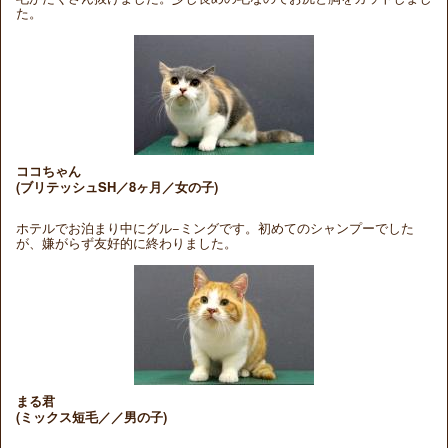
た。
ココちゃん
(ブリテッシュSH／8ヶ月／女の子)
ホテルでお泊まり中にグル−ミングです。初めてのシャンプーでした
が、嫌がらず友好的に終わりました。
まる君
(ミックス短毛／／男の子)