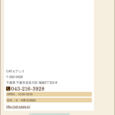
CATオアシス
〒262-0026
千葉県
千葉市花見川区
瑞穂3丁目2-8
OPEN… 10:00-18:00
定休… 水・木曜 [応相談]
http://cat-oasis.jp/