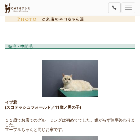
Toggle
naviga
短毛・中間毛
イブ君
(スコテッシュフォールド／11歳／男の子)
１１歳でお店でのグルーミングは初めてでした。嫌がらず無事終わりま
した。
マーブルちゃんと同じお家です。