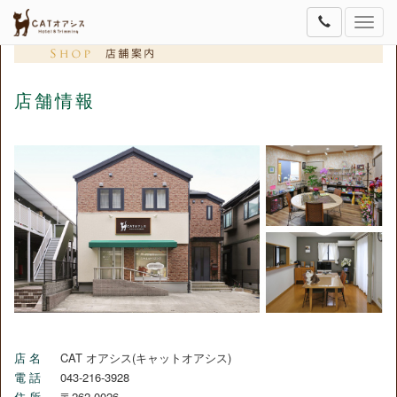
Toggle
naviga
店舗情報
店 名
CAT オアシス(キャットオアシス)
電 話
043-216-3928
住 所
〒262-0026