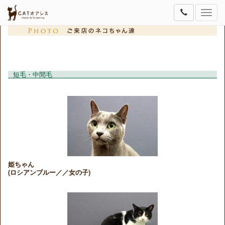
Toggle
naviga
短毛・中間毛
姫ちゃん
(ロシアンブルー／／女の子)