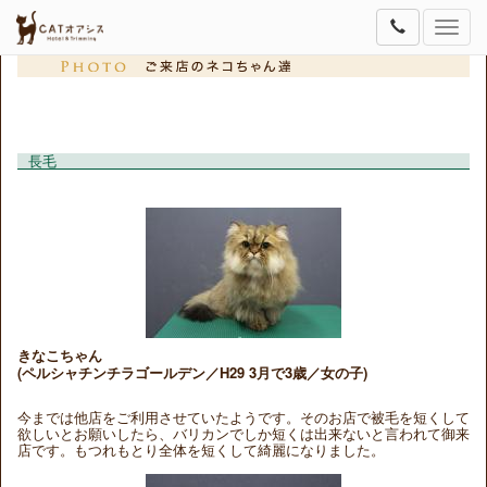
Toggle
naviga
長毛
きなこちゃん
(ペルシャチンチラゴールデン／H29 3月で3歳／女の子)
今までは他店をご利用させていたようです。そのお店で被毛を短くして
欲しいとお願いしたら、バリカンでしか短くは出来ないと言われて御来
店です。もつれもとり全体を短くして綺麗になりました。