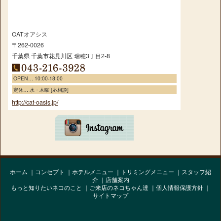
CATオアシス
〒262-0026
千葉県
千葉市花見川区
瑞穂3丁目2-8
OPEN… 10:00-18:00
定休… 水・木曜 [応相談]
http://cat-oasis.jp/
ホーム
コンセプト
ホテルメニュー
トリミングメニュー
スタッフ紹
介
店舗案内
もっと知りたいネコのこと
ご来店のネコちゃん達
個人情報保護方針
サイトマップ