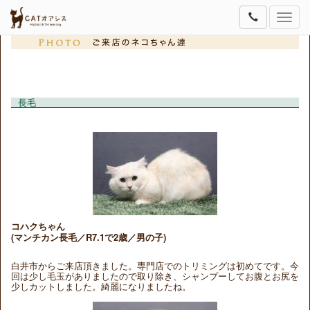
Toggle
naviga
長毛
コハクちゃん
(マンチカン長毛／R7.1で2歳／男の子)
白井市からご来店頂きました。専門店でのトリミングは初めてです。今
回は少し毛玉がありましたので取り除き、シャンプーしてお腹とお尻を
少しカットしました。綺麗になりましたね。