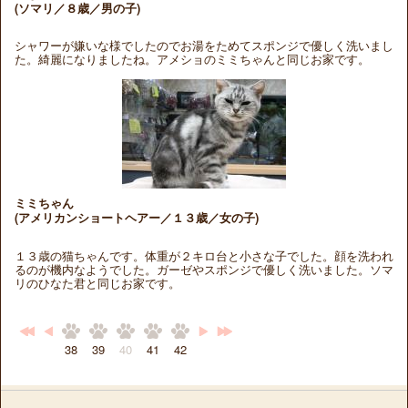
(ソマリ／８歳／男の子)
シャワーが嫌いな様でしたのでお湯をためてスポンジで優しく洗いまし
た。綺麗になりましたね。アメショのミミちゃんと同じお家です。
ミミちゃん
(アメリカンショートヘアー／１３歳／女の子)
１３歳の猫ちゃんです。体重が２キロ台と小さな子でした。顔を洗われ
るのが機内なようでした。ガーゼやスポンジで優しく洗いました。ソマ
リのひなた君と同じお家です。
38
39
40
41
42