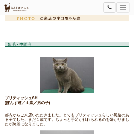
Toggle
naviga
短毛・中間毛
ブリティッシュSH
(ぽんず君／１歳／男の子)
都内からご来店いただきました。とてもブリティッシュらしい風格のあ
る子でした。まだ１歳です。ちょっと手足が触れられるのを嫌がりまし
たが綺麗になりました。