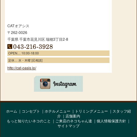
CATオアシス
〒262-0026
千葉県
千葉市花見川区
瑞穂3丁目2-8
OPEN… 10:00-18:00
定休… 水・木曜 [応相談]
http://cat-oasis.jp/
ホーム
コンセプト
ホテルメニュー
トリミングメニュー
スタッフ紹
介
店舗案内
もっと知りたいネコのこと
ご来店のネコちゃん達
個人情報保護方針
サイトマップ