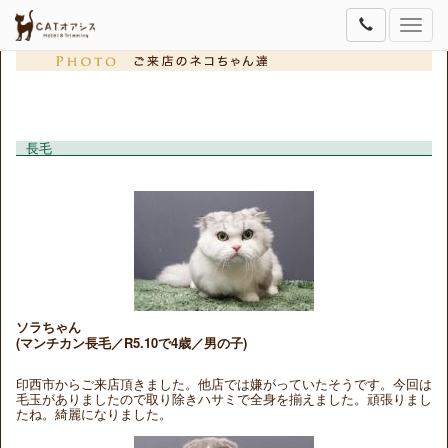
Toggle
naviga
長毛
ソラちゃん
(マンチカン長毛／R5.10で4歳／男の子)
印西市からご来店頂きました。他店では嫌がっていたそうです。今回は
毛玉がありましたので取り除きハサミで全身を揃えました。頑張りまし
たね。綺麗になりました。