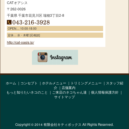
CATオアシス
〒262-0026
千葉県
千葉市花見川区
瑞穂3丁目2-8
OPEN… 10:00-18:00
定休… 水・木曜 [応相談]
http://cat-oasis.jp/
ホーム
コンセプト
ホテルメニュー
トリミングメニュー
スタッフ紹
介
店舗案内
もっと知りたいネコのこと
ご来店のネコちゃん達
個人情報保護方針
サイトマップ
Copyright © 2014 有限会社キティボックス All Rights Reserved.