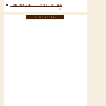
一般社団法人 キャットプロトリマー協会