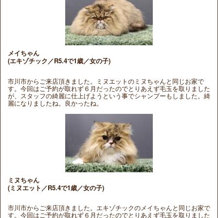
メイちゃん
(エキゾチック／R5.4で1歳／女の子)
市川市からご来店頂きました。ミヌエットのミヌちゃんと同じお家で
す。今回はご予約が取れず６月だったのでとりあえず毛玉を取りました
が、スタッフの綺麗に仕上げようという事でシャンプーもしました。綺
麗になりましたね。良かったね。
ミヌちゃん
(ミヌエット／R5.4で1歳／女の子)
市川市からご来店頂きました。エキゾチックのメイちゃんと同じお家で
す。今回はご予約が取れず６月だったのでとりあえず毛玉を取りました