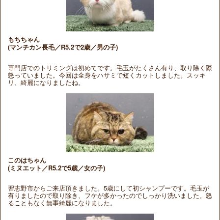
もちちゃん
(マンチカン長毛／R5.2で2歳／男の子)
専門店でのトリミングは初めてです。毛玉がたくさん有り、取り除く際
怒っていました。今回は全身をハサミで短くカットしました。スッキ
リ、綺麗になりましたね。
このはちゃん
(ミヌエット／R5.2で5歳／女の子)
習志野市からご来店頂きました。5歳にして初シャンプーです。毛玉が
有りましたので取り除き、フケが多かったのでしっかり洗いました。怒
ることもなく無事綺麗になりました。