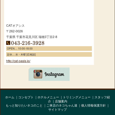
CATオアシス
〒262-0026
千葉県
千葉市花見川区
瑞穂3丁目2-8
OPEN… 10:00-18:00
定休… 水・木曜 [応相談]
http://cat-oasis.jp/
ホーム
コンセプト
ホテルメニュー
トリミングメニュー
スタッフ紹
介
店舗案内
もっと知りたいネコのこと
ご来店のネコちゃん達
個人情報保護方針
サイトマップ