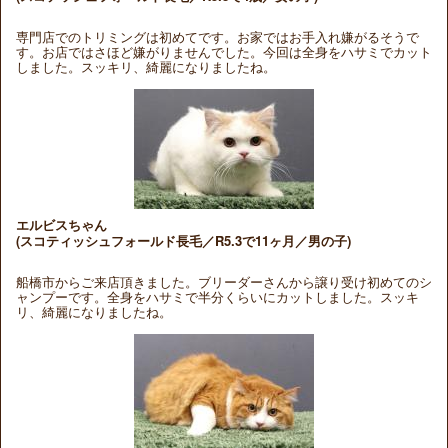
専門店でのトリミングは初めてです。お家ではお手入れ嫌がるそうで
す。お店ではさほど嫌がりませんでした。今回は全身をハサミでカット
しました。スッキリ、綺麗になりましたね。
エルビスちゃん
(スコティッシュフォールド長毛／R5.3で11ヶ月／男の子)
船橋市からご来店頂きました。ブリーダーさんから譲り受け初めてのシ
ャンプーです。全身をハサミで半分くらいにカットしました。スッキ
リ、綺麗になりましたね。