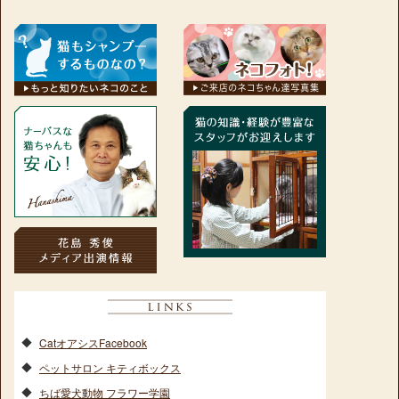
CatオアシスFacebook
ペットサロン キティボックス
ちば愛犬動物 フラワー学園