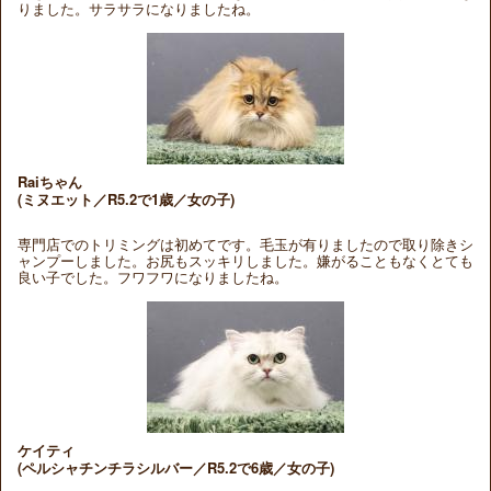
りました。サラサラになりましたね。
Raiちゃん
(ミヌエット／R5.2で1歳／女の子)
専門店でのトリミングは初めてです。毛玉が有りましたので取り除きシ
ャンプーしました。お尻もスッキリしました。嫌がることもなくとても
良い子でした。フワフワになりましたね。
ケイティ
(ペルシャチンチラシルバー／R5.2で6歳／女の子)